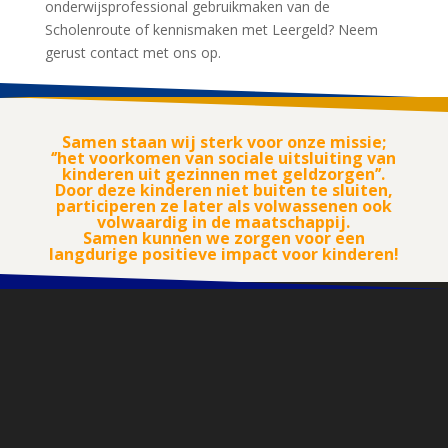
onderwijsprofessional gebruikmaken van de
Scholenroute of kennismaken met Leergeld? Neem
gerust contact met ons op.
Samen staan wij sterk voor onze missie;
‘’het voorkomen van sociale uitsluiting van
kinderen uit gezinnen met geldzorgen’’.
Door deze kinderen niet buiten te sluiten,
participeren ze later als volwassenen ook
volwaardig in de maatschappij.
Samen kunnen we zorgen voor een
langdurige positieve impact voor kinderen!