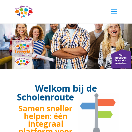
Welkom bij de
Scholenroute
Samen sneller
helpen: één
integraal
platform voor